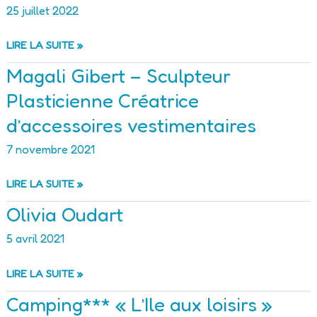
CHÊNE
25 juillet 2022
BENON
LIRE LA SUITE »
MANUTENTION
Magali Gibert – Sculpteur
Plasticienne Créatrice
d’accessoires vestimentaires
7 novembre 2021
MAGALI
LIRE LA SUITE »
GIBERT
Olivia Oudart
–
SCULPTEUR
5 avril 2021
PLASTICIENNE
CRÉATRICE
OLIVIA
LIRE LA SUITE »
D’ACCESSOIRES
OUDART
VESTIMENTAIRES
Camping*** « L’Ile aux loisirs »