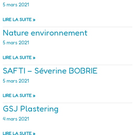
5 mars 2021
CAMPING***
LIRE LA SUITE »
« L’ILE
Nature environnement
AUX
LOISIRS »
5 mars 2021
NATURE
LIRE LA SUITE »
ENVIRONNEMENT
SAFTI – Séverine BOBRIE
5 mars 2021
SAFTI
LIRE LA SUITE »
–
GSJ Plastering
SÉVERINE
BOBRIE
4 mars 2021
GSJ
LIRE LA SUITE »