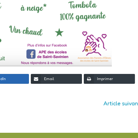
edIn
Email
Imprimer
Article suiva