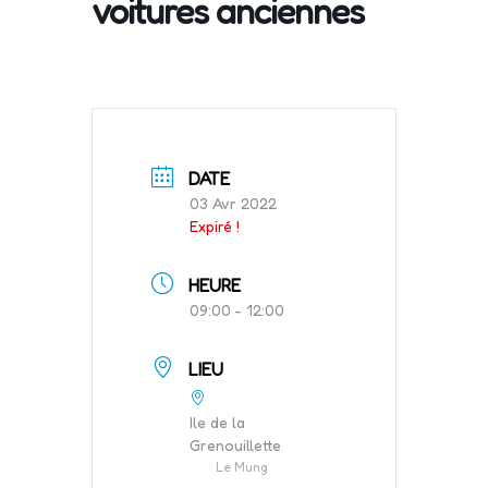
voitures anciennes
DATE
03 Avr 2022
Expiré !
HEURE
09:00 - 12:00
LIEU
Ile de la
Grenouillette
Le Mung