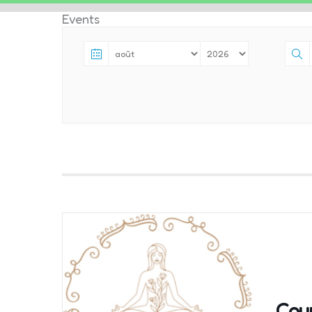
Events
LE
MUNG
Cou