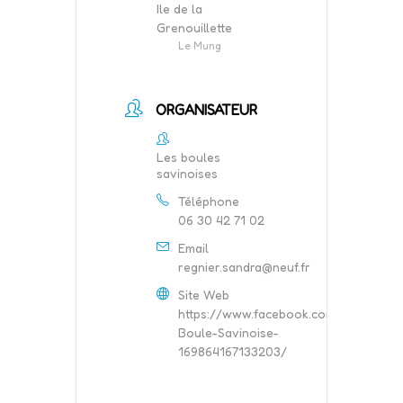
Ile de la
Grenouillette
Le Mung
ORGANISATEUR
Les boules
savinoises
Téléphone
06 30 42 71 02
Email
regnier.sandra@neuf.fr
Site Web
https://www.facebook.com/La-
Boule-Savinoise-
169864167133203/